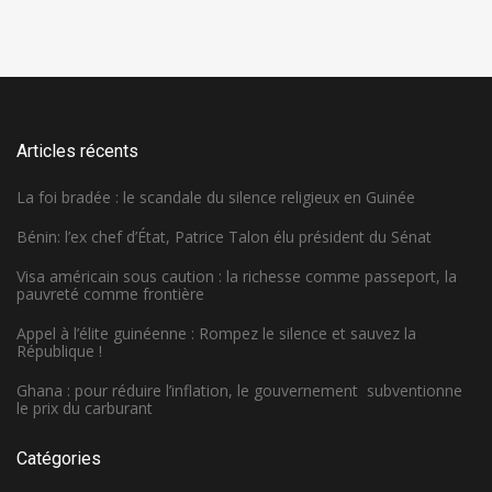
Articles récents
La foi bradée : le scandale du silence religieux en Guinée
Bénin: l’ex chef d’État, Patrice Talon élu président du Sénat
Visa américain sous caution : la richesse comme passeport, la
pauvreté comme frontière
Appel à l’élite guinéenne : Rompez le silence et sauvez la
République !
Ghana : pour réduire l’inflation, le gouvernement subventionne
le prix du carburant
Catégories