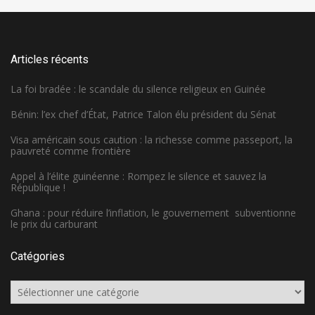
Articles récents
La foi bradée : le scandale du silence religieux en Guinée
Bénin: l’ex chef d’État, Patrice Talon élu président du Sénat
Visa américain sous caution : la richesse comme passeport, la
pauvreté comme frontière
Appel à l’élite guinéenne : Rompez le silence et sauvez la
République !
Ghana : pour réduire l’inflation, le gouvernement subventionne
le prix du carburant
Catégories
Catégories