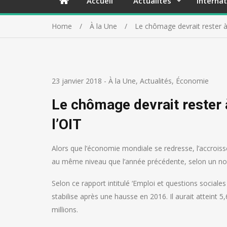
Accueil
Actualités
Internat
Home
À la Une
Le chômage devrait rester à
23 janvier 2018
-
À la Une
,
Actualités
,
Économie
Le chômage devrait rester 
l’OIT
Alors que l’économie mondiale se redresse, l’accrois
au même niveau que l’année précédente, selon un nouv
Selon ce rapport intitulé ‘Emploi et questions socia
stabilise après une hausse en 2016. Il aurait attein
millions.