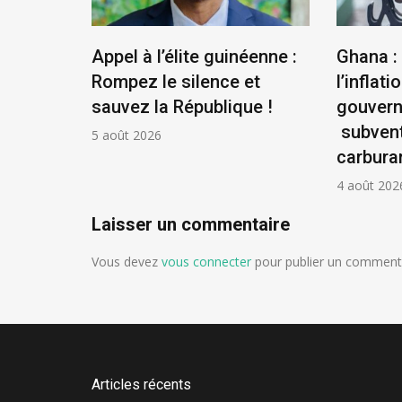
us
Appel à l’élite guinéenne :
Ghana :
se
Rompez le silence et
l’inflatio
la
sauvez la République !
gouver
ontière
subvent
5 août 2026
carbura
4 août 202
Laisser un commentaire
Vous devez
vous connecter
pour publier un commenta
Articles récents