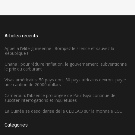
Articles récents
Appel à l’élite guinéenne : Rompez le silence et sauvez la
République !
Ghana : pour réduire l’inflation, le gouvernement subventionne
le prix du carburant
Visas américains: 50 pays dont 30 pays africains devront payer
une caution de 20000 dollars
Cameroun: l’absence prolongée de Paul Biya continue de
susciter interrogations et inquiétudes
La Guinée se désolidarise de la CEDEAO sur la monnaie ECO
Catégories