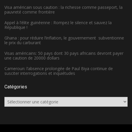
Visa américain sous caution : la richesse comme passeport, la
pauvreté comme frontière
Appel à l’élite guinéenne : Rompez le silence et sauvez la
République !
Ghana : pour réduire l’inflation, le gouvernement subventionne
le prix du carburant
Visas américains: 50 pays dont 30 pays africains devront payer
une caution de 20000 dollars
Cameroun: l’absence prolongée de Paul Biya continue de
susciter interrogations et inquiétudes
Catégories
Catégories