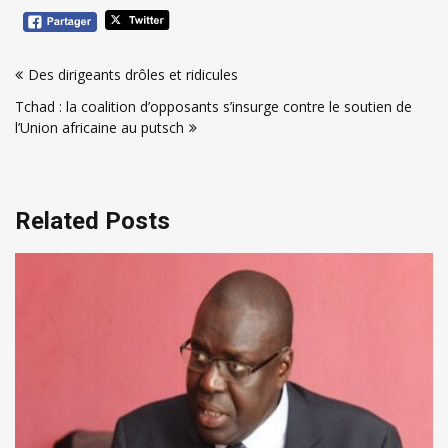
Navigation
Des dirigeants drôles et ridicules
de
Tchad : la coalition d’opposants s’insurge contre le soutien de
l’article
l’Union africaine au putsch
Related Posts