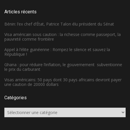
Articles récents
Bénin: l’ex chef d’État, Patrice Talon élu président du Sénat
Visa américain sous caution : la richesse comme passeport, la
pauvreté comme frontière
Appel à l’élite guinéenne : Rompez le silence et sauvez la
République !
Ghana : pour réduire l’inflation, le gouvernement subventionne
le prix du carburant
Visas américains: 50 pays dont 30 pays africains devront payer
une caution de 20000 dollars
Catégories
Catégories