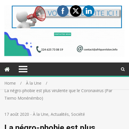
Home
À la Une
La négro-phobie est plus virulente que le Coronavirus (Par
Tierno Monénémbo)
17 août 2020
-
À la Une
,
Actualités
,
Société
La négro-phobie est plus