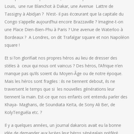
Louis, une rue Blanchot à Dakar, une Avenue Lattre de
Tassigny à Abidjan ? N’est- il pas écœurant que la capitale du
Congo s’appelle aujourd’hui encore Brazzaville ? Imagine-t-on
une Place Dien-Bien-Phu à Paris ? Une avenue de Waterloo à
Bordeaux ? A Londres, on dit Trafalgar square et non Napoléon
square !
Et si l’on glorifiait nos propres héros au lieu de dresser des
stèles à ceux qui nous ont vaincus ? Des héros, l’Afrique n’en
manque pas qu’ils soient du Moyen-Âge ou de notre époque.
Mais les héros sont fragiles : ils ne tiennent debout, ils ne
traversent le temps que si les nouvelles générations leur
tiennent la main. Est-ce que nos enfants ont entendu parler des
Khaya- Maghans, de Soundiata Keïta, de Sony Ali Ber, de
KolyTenguéla etc. ?
Il y a quelques années, un journal dakarois avait eu la bonne
idée de demander aux lycées leur héros sénégalais préféré.