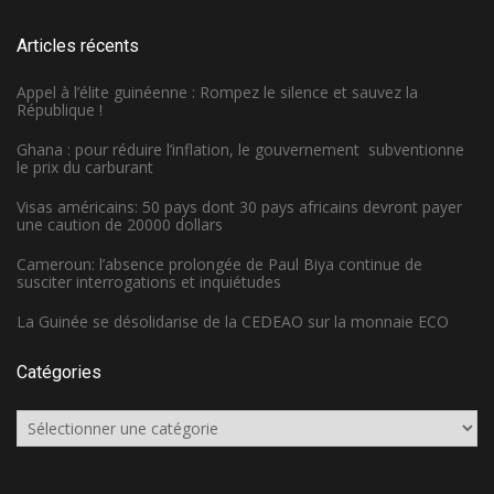
Articles récents
Appel à l’élite guinéenne : Rompez le silence et sauvez la
République !
Ghana : pour réduire l’inflation, le gouvernement subventionne
le prix du carburant
Visas américains: 50 pays dont 30 pays africains devront payer
une caution de 20000 dollars
Cameroun: l’absence prolongée de Paul Biya continue de
susciter interrogations et inquiétudes
La Guinée se désolidarise de la CEDEAO sur la monnaie ECO
Catégories
Catégories