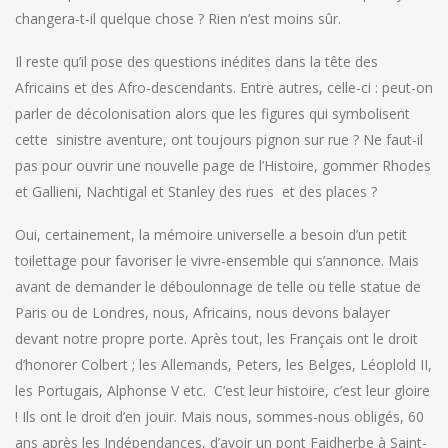
changera-t-il quelque chose ? Rien n’est moins sûr.
Il reste qu’il pose des questions inédites dans la tête des
Africains et des Afro-descendants. Entre autres, celle-ci : peut-on
parler de décolonisation alors que les figures qui symbolisent
cette sinistre aventure, ont toujours pignon sur rue ? Ne faut-il
pas pour ouvrir une nouvelle page de l’Histoire, gommer Rhodes
et Gallieni, Nachtigal et Stanley des rues et des places ?
Oui, certainement, la mémoire universelle a besoin d’un petit
toilettage pour favoriser le vivre-ensemble qui s’annonce. Mais
avant de demander le déboulonnage de telle ou telle statue de
Paris ou de Londres, nous, Africains, nous devons balayer
devant notre propre porte. Après tout, les Français ont le droit
d’honorer Colbert ; les Allemands, Peters, les Belges, Léoplold II,
les Portugais, Alphonse V etc. C’est leur histoire, c’est leur gloire
! Ils ont le droit d’en jouir. Mais nous, sommes-nous obligés, 60
ans après les Indépendances, d’avoir un pont Faidherbe à Saint-