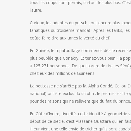
tous les coups sont permis, surtout les plus bas. C’est 
l’autre.
Curieux, les adeptes du putsch sont encore plus experts 
fanatiques du troisième mandat ! Après les tanks, les 
coûte faire dire aux urnes la vérité du chef.
En Guinée, le tripatouillage commence dès le recensem
plus peuplée que Conakry. Et tenez-vous bien : la popu
à 125 271 personnes. De quoi tordre de rire les Sénégal
chez eux des millions de Guinéens.
La petitesse ne s’arrête pas là. Alpha Condé, Cellou Da
national) ont été exclus du scrutin : le premier est tr
pour des raisons qui ne relèvent que du fait du prince.
En Côte d’Ivoire, l’ivoirité, cette identité à géométrie v
début de ce siècle, c’est Alassane Ouattara qui en fais
il leur vient une telle envie de tricher qu’ils sont ca