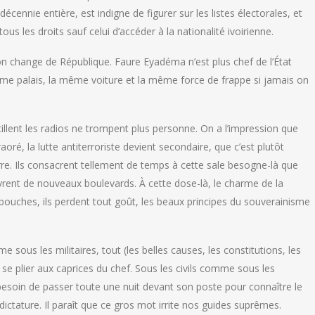
cennie entière, est indigne de figurer sur les listes électorales, et
 les droits sauf celui d’accéder à la nationalité ivoirienne.
n change de République. Faure Eyadéma n’est plus chef de l’État
même palais, la même voiture et la même force de frappe si jamais on
tillent les radios ne trompent plus personne. On a l’impression que
ré, la lutte antiterroriste devient secondaire, que c’est plutôt
re. Ils consacrent tellement de temps à cette sale besogne-là que
vrent de nouveaux boulevards. À cette dose-là, le charme de la
bouches, ils perdent tout goût, les beaux principes du souverainisme
 sous les militaires, tout (les belles causes, les constitutions, les
t se plier aux caprices du chef. Sous les civils comme sous les
besoin de passer toute une nuit devant son poste pour connaître le
ctature. Il paraît que ce gros mot irrite nos guides suprêmes.