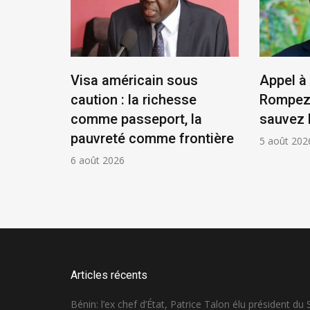
tat,
Visa américain sous
Appel à 
résident
caution : la richesse
Rompez 
comme passeport, la
sauvez 
pauvreté comme frontière
5 août 202
6 août 2026
Articles récents
Bénin: l’ex chef d’État, Patrice Talon élu président du