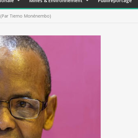
ionale
Mines & Environnement
Publireportage
! (Par Tierno Monénembo)