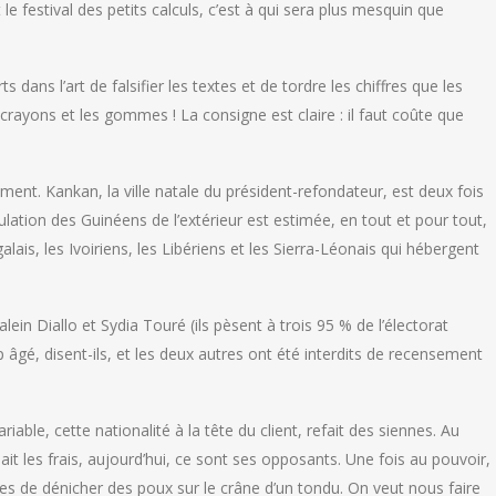
le festival des petits calculs, c’est à qui sera plus mesquin que
dans l’art de falsifier les textes et de tordre les chiffres que les
crayons et les gommes ! La consigne est claire : il faut coûte que
ent. Kankan, la ville natale du président-refondateur, est deux fois
lation des Guinéens de l’extérieur est estimée, en tout et pour tout,
ais, les Ivoiriens, les Libériens et les Sierra-Léonais qui hébergent
lein Diallo et Sydia Touré (ils pèsent à trois 95 % de l’électorat
op âgé, disent-ils, et les deux autres ont été interdits de recensement
ariable, cette nationalité à la tête du client, refait des siennes. Au
ait les frais, aujourd’hui, ce sont ses opposants. Une fois au pouvoir,
pables de dénicher des poux sur le crâne d’un tondu. On veut nous faire