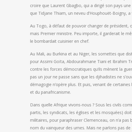
croire que Laurent Gbagbo, qui a dirigé son pays une dé
que Tidjane Thiam, un neveu d’Houphouët-Boigny, a tous
Au Togo, à défaut de pouvoir changer de président, o
mais Premier ministre. Peu importe, il garderait le 
le bombardait cuisinier en chef.
Au Mali, au Burkina et au Niger, les sornettes que dis
pour Assimi Goïta, Abdourahmane Tiani et Ibrahim Trao
contre les forces démocratiques qu’ils mènent la guer
pas un jour ne passe sans que les djihadistes ne s’ou
démagogie n’opère plus. Et puis, venant de certaines 
et du panafricanisme.
Dans quelle Afrique vivons-nous ? Sous les civils comme
partis, les syndicats, les églises et les mosquées) doi
militaires, pour paraphraser Clemenceau, on n’a pas 
nom du vainqueur des urnes. Mais ne parlons pas de di