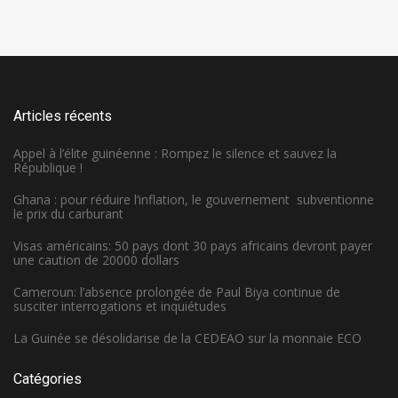
Articles récents
Appel à l’élite guinéenne : Rompez le silence et sauvez la
République !
Ghana : pour réduire l’inflation, le gouvernement subventionne
le prix du carburant
Visas américains: 50 pays dont 30 pays africains devront payer
une caution de 20000 dollars
Cameroun: l’absence prolongée de Paul Biya continue de
susciter interrogations et inquiétudes
La Guinée se désolidarise de la CEDEAO sur la monnaie ECO
Catégories