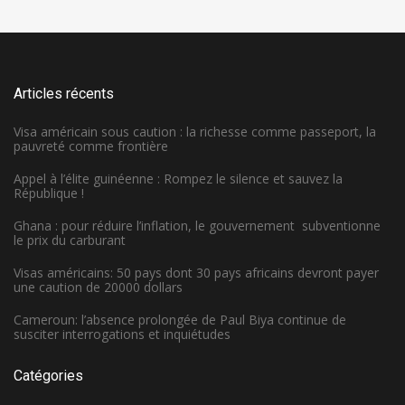
Articles récents
Visa américain sous caution : la richesse comme passeport, la
pauvreté comme frontière
Appel à l’élite guinéenne : Rompez le silence et sauvez la
République !
Ghana : pour réduire l’inflation, le gouvernement subventionne
le prix du carburant
Visas américains: 50 pays dont 30 pays africains devront payer
une caution de 20000 dollars
Cameroun: l’absence prolongée de Paul Biya continue de
susciter interrogations et inquiétudes
Catégories