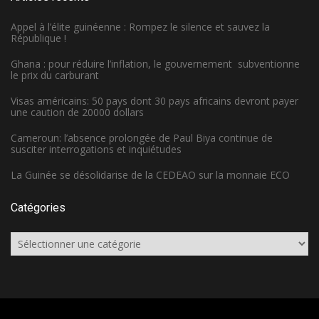
Appel à l’élite guinéenne : Rompez le silence et sauvez la
République !
Ghana : pour réduire l’inflation, le gouvernement subventionne
le prix du carburant
Visas américains: 50 pays dont 30 pays africains devront payer
une caution de 20000 dollars
Cameroun: l’absence prolongée de Paul Biya continue de
susciter interrogations et inquiétudes
La Guinée se désolidarise de la CEDEAO sur la monnaie ECO
Catégories
Catégories