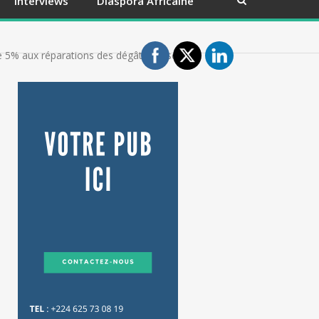
Interviews
Diaspora Africaine
tre 5% aux réparations des dégâts causés à