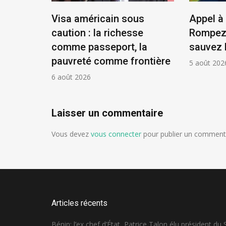
tat,
Visa américain sous
Appel à 
résident
caution : la richesse
Rompez 
comme passeport, la
sauvez 
pauvreté comme frontière
5 août 202
6 août 2026
Laisser un commentaire
Vous devez
vous connecter
pour publier un commenta
Articles récents
Bénin: l’ex chef d’État, Patrice Talon élu président du