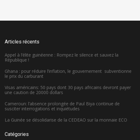
Articles récents
Appel à l’élite guinéenne : Rompez le silence et sauvez la
République !
Ghana : pour réduire l’inflation, le gouvernement subventionne
le prix du carburant
Visas américains: 50 pays dont 30 pays africains devront payer
une caution de 20000 dollars
Cameroun: l’absence prolongée de Paul Biya continue de
susciter interrogations et inquiétudes
La Guinée se désolidarise de la CEDEAO sur la monnaie ECO
Catégories