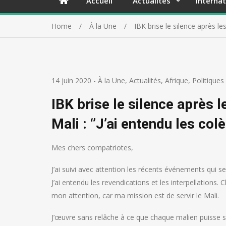
Accueil
Actualités
Internat
Home
À la Une
IBK brise le silence après les
14 juin 2020
-
À la Une
,
Actualités
,
Afrique
,
Politiques
IBK brise le silence après 
Mali : ‘’J’ai entendu les colè
Mes chers compatriotes,
J’ai suivi avec attention les récents événements qui se
J’ai entendu les revendications et les interpellations.
mon attention, car ma mission est de servir le Mali.
J’œuvre sans relâche à ce que chaque malien puisse se n