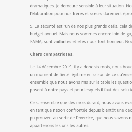
dramatiques. Je demeure sensible à leur situation. No
l’élaboration pour nos frères et sœurs durement éprou
5. La sécurité est l’un de nos plus grands défis, cela 
budget annuel. Mais nous sommes encore loin de gagn
FAMA, sont vaillantes et elles nous font honneur. No
Chers compatriotes,
Le 14 décembre 2019, il y a donc six mois, nous boucli
un moment de fierté légitime en raison de ce qu’ensem
ensemble que nous avons mis sur la table les question
posent à notre pays et pour lesquels il faut des solut
C’est ensemble que des mois durant, nous avons évalu
en tant que nation confrontée depuis bientôt une déce
pu prouver, au sortir de l’exercice, que nous savons
appartenons les uns les autres.