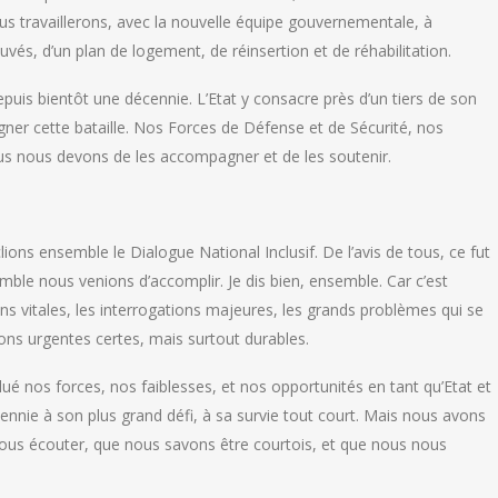
us travaillerons, avec la nouvelle équipe gouvernementale, à
vés, d’un plan de logement, de réinsertion et de réhabilitation.
depuis bientôt une décennie. L’Etat y consacre près d’un tiers de son
er cette bataille. Nos Forces de Défense et de Sécurité, nos
us nous devons de les accompagner et de les soutenir.
ons ensemble le Dialogue National Inclusif. De l’avis de tous, ce fut
ble nous venions d’accomplir. Je dis bien, ensemble. Car c’est
s vitales, les interrogations majeures, les grands problèmes qui se
ions urgentes certes, mais surtout durables.
é nos forces, nos faiblesses, et nos opportunités en tant qu’Etat et
nnie à son plus grand défi, à sa survie tout court. Mais nous avons
 nous écouter, que nous savons être courtois, et que nous nous