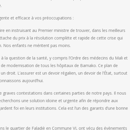
.
ente et efficace à vos préoccupations :
aire en instruisant au Premier ministre de trouver, dans les meilleurs
ttache du prix à la résolution complète et rapide de cette crise qui
ion. Nos enfants ne méritent pas moins.
s à la question de la santé, y compris l’Ordre des médecins du Mali et
an de modernisation de tous les hôpitaux de Bamako. Ce plan de
un droit. L’assurer est un devoir régalien, un devoir de l’État, surtout
onnaissons aujourd’hui.
t de graves contestations dans certaines parties de notre pays. Il nous
 recherchons une solution idoine et urgente afin de répondre aux
ardent foi en leurs institutions. Cela est l’un des garants d’une bonne
ans le quartier de Faladiè en Commune VI, ont vécu des évènements