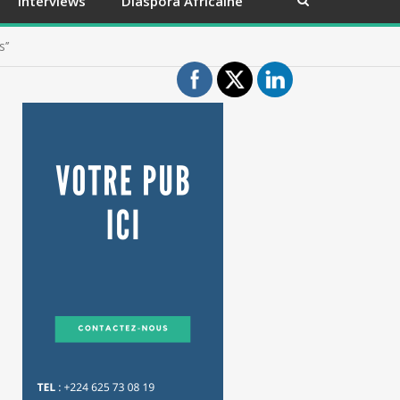
Interviews
Diaspora Africaine
’’