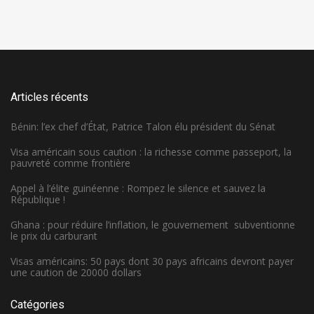
Articles récents
Bénin: l’ex chef d’État, Patrice Talon élu président du Sénat
Visa américain sous caution : la richesse comme passeport, la
pauvreté comme frontière
Appel à l’élite guinéenne : Rompez le silence et sauvez la
République !
Ghana : pour réduire l’inflation, le gouvernement subventionne
le prix du carburant
Visas américains: 50 pays dont 30 pays africains devront payer
une caution de 20000 dollars
Catégories