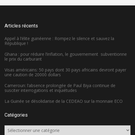
Articles récents
Appel à l’élite guinéenne : Rompez le silence et sauvez la
République !
Ghana : pour réduire l’inflation, le gouvernement subventionne
le prix du carburant
Visas américains: 50 pays dont 30 pays africains devront payer
une caution de 20000 dollars
Cameroun: l’absence prolongée de Paul Biya continue de
susciter interrogations et inquiétudes
La Guinée se désolidarise de la CEDEAO sur la monnaie ECO
Catégories
Catégories