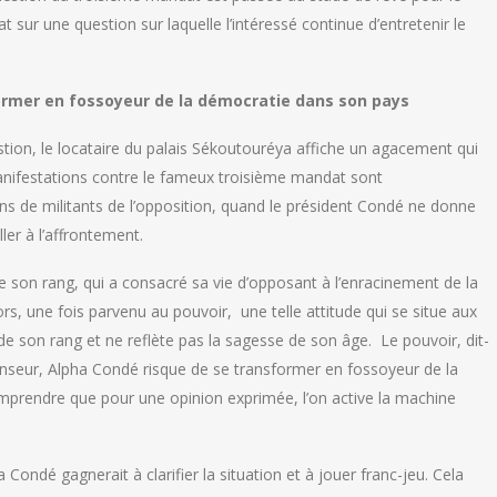
t sur une question sur laquelle l’intéressé continue d’entretenir le
ormer en fossoyeur de la démocratie dans son pays
stion, le locataire du palais Sékoutouréya affiche un agacement qui
manifestations contre le fameux troisième mandat sont
ons de militants de l’opposition, quand le président Condé ne donne
ller à l’affrontement.
de son rang, qui a consacré sa vie d’opposant à l’enracinement de la
 une fois parvenu au pouvoir, une telle attitude qui se situe aux
e son rang et ne reflète pas la sagesse de son âge. Le pouvoir, dit-
fenseur, Alpha Condé risque de se transformer en fossoyeur de la
rendre que pour une opinion exprimée, l’on active la machine
Condé gagnerait à clarifier la situation et à jouer franc-jeu. Cela