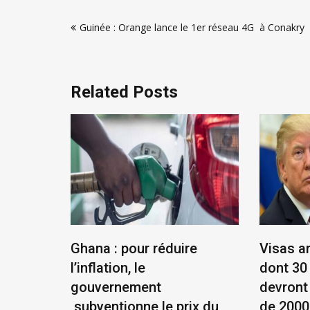
Navigation
Guinée : Orange lance le 1er réseau 4G à Conakry
de
l’article
Related Posts
éenne :
Ghana : pour réduire
Visas a
et
l’inflation, le
dont 30
ue !
gouvernement
devront
subventionne le prix du
de 2000