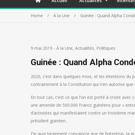
Accueil
Actualités
Internat
Home
À la Une
Guinée : Quand Alpha Condé
9 mai 2019
-
À la Une
,
Actualités
,
Politiques
Guinée : Quand Alpha Cond
2020, c’est dans quelques mois, et les intentions du
contrairement à la Constitution qui n’en autorise que
En tout cas, c’est ce que l’on est porté à croire avec
une amende de 500.000 Francs guinéens pour « entrave à
d’activistes qui manifestaient contre un troisième m
président guinéen.
De quoi largement convaincre que de l’intention, la 