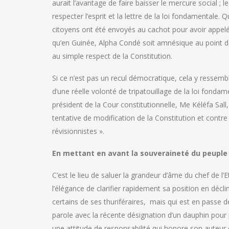
aurait l’avantage de faire baisser le mercure social ; 
respecter l’esprit et la lettre de la loi fondamentale
citoyens ont été envoyés au cachot pour avoir appelé
qu’en Guinée, Alpha Condé soit amnésique au point de 
au simple respect de la Constitution.
Si ce n’est pas un recul démocratique, cela y ressemb
d’une réelle volonté de tripatouillage de la loi fondame
président de la Cour constitutionnelle, Me Kéléfa Sal
tentative de modification de la Constitution et contr
révisionnistes ».
En mettant en avant la souveraineté du peuple 
C’est le lieu de saluer la grandeur d’âme du chef de 
l’élégance de clarifier rapidement sa position en décli
certains de ses thuriféraires, mais qui est en passe 
parole avec la récente désignation d’un dauphin pour p
une attitude de responsabilité qui honore son auteur e