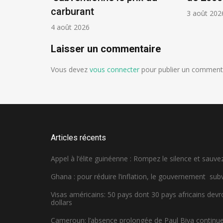
carburant
3 août 202
4 août 2026
Laisser un commentaire
Vous devez
vous connecter
pour publier un commenta
Articles récents
Appel à l’élite guinéenne : Rompez le silence et sauvez
Ghana : pour réduire l’inflation, le gouvernement sub
Visas américains: 50 pays dont 30 pays africains dev
dollars
Cameroun: l’absence prolongée de Paul Biya continue 