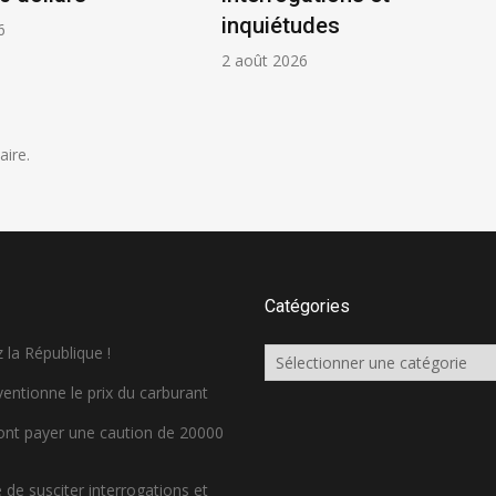
inquiétudes
6
2 août 2026
ire.
Catégories
 la République !
Catégories
ventionne le prix du carburant
ront payer une caution de 20000
de susciter interrogations et