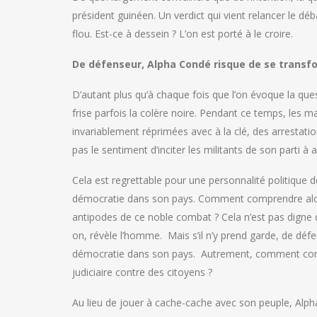
président guinéen. Un verdict qui vient relancer le déba
flou. Est-ce à dessein ? L’on est porté à le croire.
De défenseur, Alpha Condé risque de se transf
D’autant plus qu’à chaque fois que l’on évoque la que
frise parfois la colère noire. Pendant ce temps, les 
invariablement réprimées avec à la clé, des arrestati
pas le sentiment d’inciter les militants de son parti à a
Cela est regrettable pour une personnalité politique 
démocratie dans son pays. Comment comprendre alors,
antipodes de ce noble combat ? Cela n’est pas digne d
on, révèle l’homme. Mais s’il n’y prend garde, de dé
démocratie dans son pays. Autrement, comment comp
judiciaire contre des citoyens ?
Au lieu de jouer à cache-cache avec son peuple, Alpha 