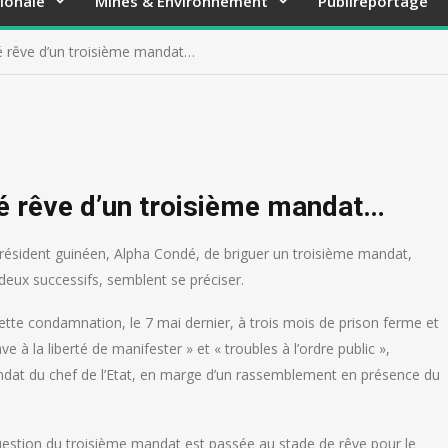
ionale
Mines & Environnement
Publireportage
 rêve d’un troisième mandat…
é rêve d’un troisième mandat…
 président guinéen, Alpha Condé, de briguer un troisième mandat,
 deux successifs, semblent se préciser.
 cette condamnation, le 7 mai dernier, à trois mois de prison ferme et
 la liberté de manifester » et « troubles à l’ordre public »,
andat du chef de l’Etat, en marge d’un rassemblement en présence du
question du troisième mandat est passée au stade de rêve pour le