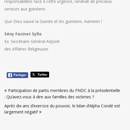
responsabilités face à cette urgence, rendrait de précieux
services aux guinéens.
Que Dieu sauve la Guinée et les guinéens. Aameen !
Sény Facinet Sylla
Ex. Secrétaire Général Adjoint
des Affaires Religieuses
Navigation
Participation de partis membres du FNDC à la présidentielle
de
: Qu’avez-vous à dire aux familles des victimes ?
l’article
Après dix ans d’exercice du pouvoir, le bilan d’Alpha Condé est
largement négatif