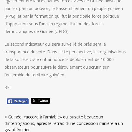
également été lancés par les forces vives de Guinée ainsi que
par l’ex-parti au pouvoir, le Rassemblement du peuple guinéen
(RPG), et par la formation qui fut la principale force politique
d’opposition sous l’ancien régime, l’Union des forces
démocratiques de Guinée (UFDG).
Le second indicateur qui sera surveillé de près sera la
transparence du vote. Dans cette perspective, les organisations
de la société civile ont annoncé le déploiement de 10 000
observateurs pour suivre le déroulement du scrutin sur
l’ensemble du territoire guinéen.
RFI
Navigation
Guinée: «accord à l’amiable» qui suscite beaucoup
de
d’interrogations, après le retrait d’une concession minière à un
l’article
géant émirien