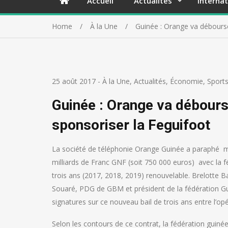
Accueil
Actualités
Internat
Home
À la Une
Guinée : Orange va débourse
25 août 2017
-
À la Une
,
Actualités
,
Économie
,
Sports
Guinée : Orange va débours
sponsoriser la Feguifoot
La société de téléphonie Orange Guinée a paraphé m
milliards de Franc GNF (soit 750 000 euros) avec la 
trois ans (2017, 2018, 2019) renouvelable. Brelotte B
Souaré, PDG de GBM et président de la fédération Gu
signatures sur ce nouveau bail de trois ans entre l’op
Selon les contours de ce contrat, la fédération guiné