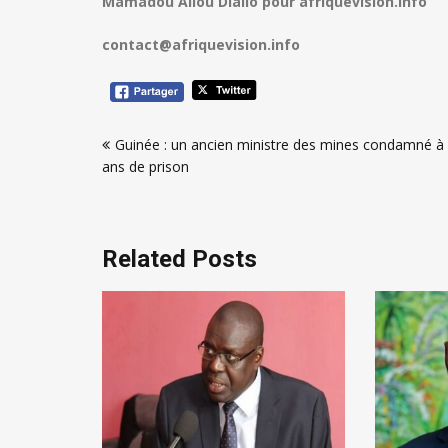
Mamadou Aliou Diallo pour afriquevision.info
contact@afriquevision.info
Navigation
Guinée : un ancien ministre des mines condamné à
de
ans de prison
l’article
Related Posts