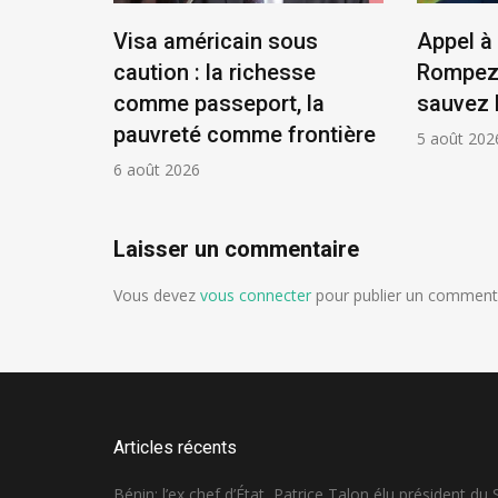
tat,
Visa américain sous
Appel à 
résident
caution : la richesse
Rompez 
comme passeport, la
sauvez 
pauvreté comme frontière
5 août 202
6 août 2026
Laisser un commentaire
Vous devez
vous connecter
pour publier un commenta
Articles récents
Bénin: l’ex chef d’État, Patrice Talon élu président du