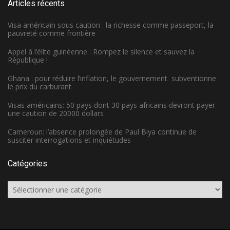
Articles récents
Visa américain sous caution : la richesse comme passeport, la
pauvreté comme frontière
Appel à l’élite guinéenne : Rompez le silence et sauvez la
République !
Ghana : pour réduire l’inflation, le gouvernement subventionne
le prix du carburant
Visas américains: 50 pays dont 30 pays africains devront payer
une caution de 20000 dollars
Cameroun: l’absence prolongée de Paul Biya continue de
susciter interrogations et inquiétudes
Catégories
Catégories