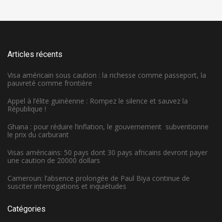
Articles récents
Visa américain sous caution : la richesse comme passeport, la
pauvreté comme frontière
Appel à l’élite guinéenne : Rompez le silence et sauvez la
République !
Ghana : pour réduire l’inflation, le gouvernement subventionne
le prix du carburant
Visas américains: 50 pays dont 30 pays africains devront payer
une caution de 20000 dollars
Cameroun: l’absence prolongée de Paul Biya continue de
susciter interrogations et inquiétudes
Catégories