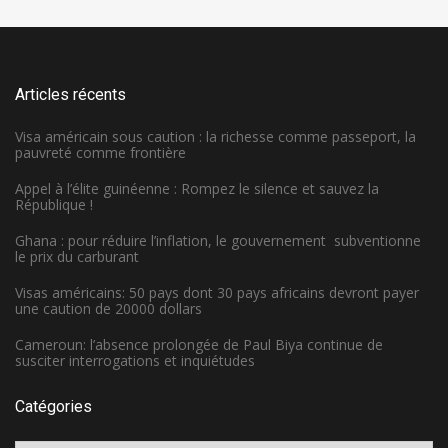
Articles récents
Visa américain sous caution : la richesse comme passeport, la
pauvreté comme frontière
Appel à l’élite guinéenne : Rompez le silence et sauvez la
République !
Ghana : pour réduire l’inflation, le gouvernement subventionne
le prix du carburant
Visas américains: 50 pays dont 30 pays africains devront payer
une caution de 20000 dollars
Cameroun: l’absence prolongée de Paul Biya continue de
susciter interrogations et inquiétudes
Catégories