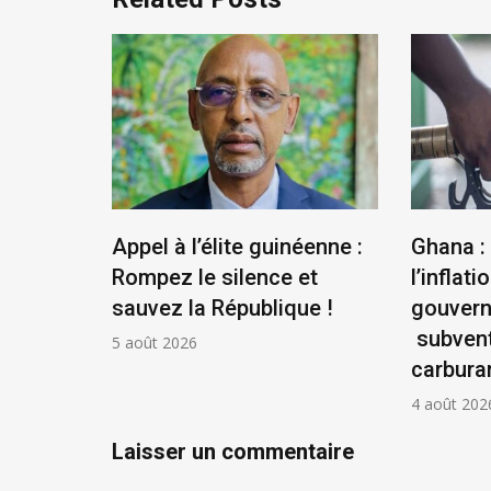
us
Appel à l’élite guinéenne :
Ghana :
se
Rompez le silence et
l’inflatio
la
sauvez la République !
gouver
ontière
subvent
5 août 2026
carbura
4 août 202
Laisser un commentaire