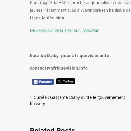
Pour rappel, la HAC reproche au journaliste et de son 
jeunes récemment tués à Wanindara (en banlieue de Co
Lisez la décision
Decision sur de la HAC sur -Mouctar
Karaiba Daiby
pour afriquevision.info
contact@afriquevision.info
Navigation
Guinée : Gassama Diaby quitte le gouvernement
de
Kassory
l’article
Related Posts