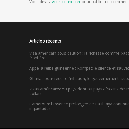
Vous devez
vous connecter
pour publier un commenta
Articles récents
Visa américain sous caution : la richesse comme pa
frontière
Appel à l’élite guinéenne : Rompez le silence et sauvez
Ghana : pour réduire l’inflation, le gouvernement sub
Visas américains: 50 pays dont 30 pays africains dev
dollars
Cameroun: l’absence prolongée de Paul Biya continue 
inquiétudes