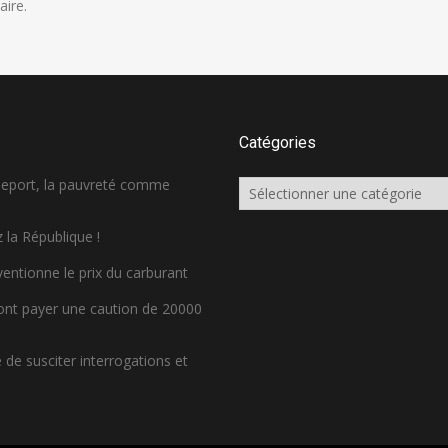
ire.
Catégories
sseport, la pauvreté comme
Catégories
 la République !
ventionne le prix du carburant
ront payer une caution de 20000
de susciter interrogations et