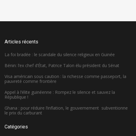
Articles récents
La foi bradée : le scandale du silence religieux en Guinée
Bénin: l’ex chef d’État, Patrice Talon élu président du Sénat
Visa américain sous caution : la richesse comme passeport, la
pauvreté comme frontière
Appel à l’élite guinéenne : Rompez le silence et sauvez la
République !
Ghana : pour réduire l’inflation, le gouvernement subventionne
le prix du carburant
Catégories