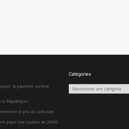
Catégories
sseport, la pauvreté comme
Catégories
 la République !
ventionne le prix du carburant
ront payer une caution de 20000