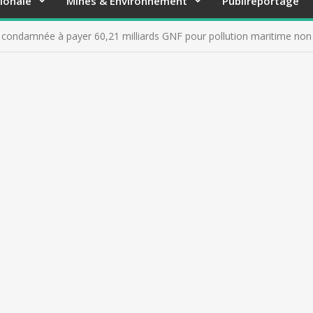
ionale
Mines & Environnement
Publireportage
.S condamnée à payer 60,21 milliards GNF pour pollution maritime non