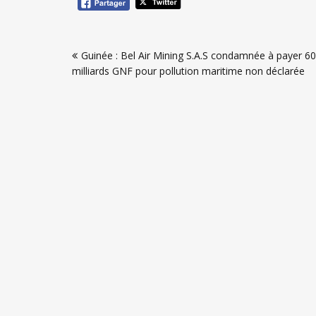
Navigation
Guinée : Bel Air Mining S.A.S condamnée à payer 6
de
milliards GNF pour pollution maritime non déclarée
l’article