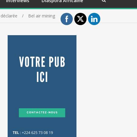
Interviews
Diaspora Africaine
 déclarée
Bel air mining