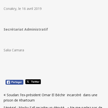
Conakry, le 16 avril 2019
Secrétariat Administratif
Salia Camara
Navigation
Soudan: l’ex-président Omar El Béchir incarcéré dans une
de
prison de Khartoum
l’article
Sénégal : Macky Sall recadre un député, « Ne me parlez pas de