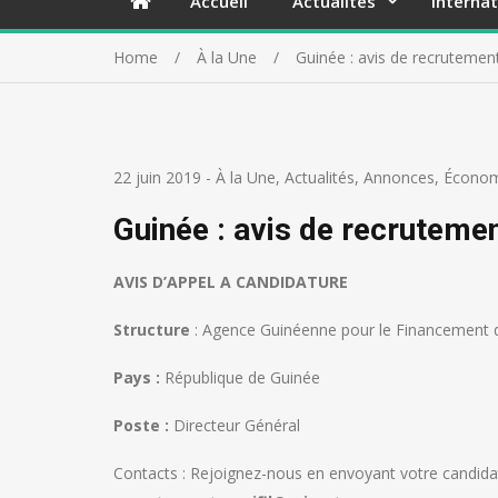
Accueil
Actualités
Internat
Home
À la Une
Guinée : avis de recrutemen
22 juin 2019
-
À la Une
,
Actualités
,
Annonces
,
Économ
Guinée : avis de recruteme
AVIS D’APPEL A CANDIDATURE
Structure
: Agence Guinéenne pour le Financement 
Pays :
République de Guinée
Poste :
Directeur Général
Contacts : Rejoignez-nous en envoyant votre candidat