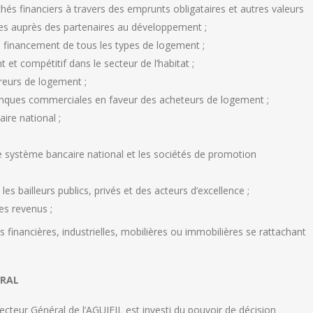
chés financiers à travers des emprunts obligataires et autres valeurs
les auprès des partenaires au développement ;
 financement de tous les types de logement ;
t compétitif dans le secteur de l’habitat ;
éreurs de logement ;
banques commerciales en faveur des acheteurs de logement ;
ire national ;
e système bancaire national et les sociétés de promotion
es bailleurs publics, privés et des acteurs d’excellence ;
es revenus ;
 financières, industrielles, mobilières ou immobilières se rattachant
ERAL
recteur Général de l’AGUIFIL est investi du pouvoir de décision