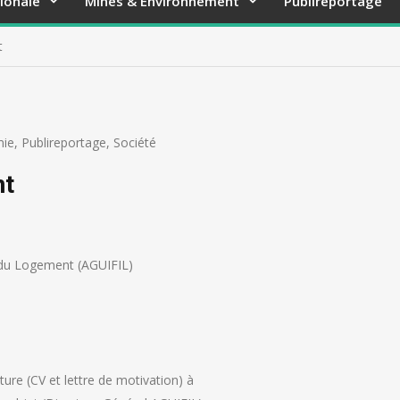
ionale
Mines & Environnement
Publireportage
t
ie
,
Publireportage
,
Société
nt
du Logement (AGUIFIL)
ure (CV et lettre de motivation) à