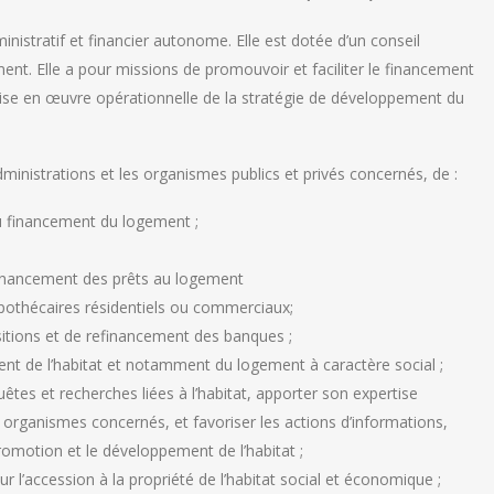
nistratif et financier autonome. Elle est dotée d’un conseil
ment. Elle a pour missions de promouvoir et faciliter le financement
 mise en œuvre opérationnelle de la stratégie de développement du
ministrations et les organismes publics et privés concernés, de :
au financement du logement ;
 financement des prêts au logement
pothécaires résidentiels ou commerciaux;
itions et de refinancement des banques ;
ement de l’habitat et notamment du logement à caractère social ;
uêtes et recherches liées à l’habitat, apporter son expertise
t organismes concernés, et favoriser les actions d’informations,
romotion et le développement de l’habitat ;
 l’accession à la propriété de l’habitat social et économique ;