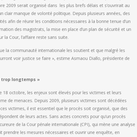
2009 serait organisé dans les plus brefs délais et s’ouvrirait au
un clair manque de volonté politique. Depuis plusieurs années, des
ités afin de réunir les conditions nécessaires à la bonne tenue d’un
rmation des magistrats, la mise en place d’un plan de sécurité et un
la Cour, l’affaire reste sans suite.
 que la communauté internationale les soutient et que malgré les
ront voir justice se faire », estime Asmaou Diallo, présidente de
it trop longtemps »
 18 octobre, les enjeux sont élevés pour les victimes et leurs
 même de menaces. Depuis 2009, plusieurs victimes sont décédées
 ces victimes, il est essentiel que le procès soit organisé, que des
répondent de leurs actes. Sans actes concrets pour qu’un procès
Procureure de la Cour pénale internationale (CPI), qui mène une analyse
oit prendre les mesures nécessaires et ouvrir une enquête, en