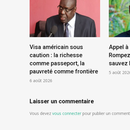
tat,
Visa américain sous
Appel à 
résident
caution : la richesse
Rompez 
comme passeport, la
sauvez 
pauvreté comme frontière
5 août 202
6 août 2026
Laisser un commentaire
Vous devez
vous connecter
pour publier un commenta