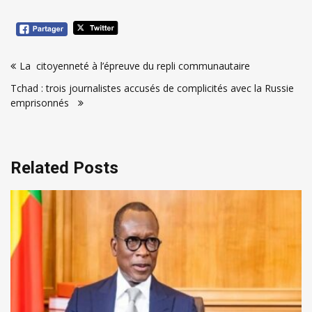
Navigation
La citoyenneté à l’épreuve du repli communautaire
de
Tchad : trois journalistes accusés de complicités avec la Russie
l’article
emprisonnés
Related Posts