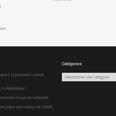
6
ire.
Catégories
sseport, la pauvreté comme
Catégories
 la République !
ventionne le prix du carburant
ront payer une caution de 20000