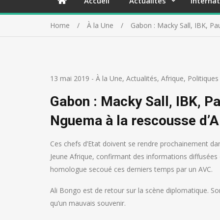
Accueil
Actualités
Internat
Home
À la Une
Gabon : Macky Sall, IBK, P
13 mai 2019
-
À la Une
,
Actualités
,
Afrique
,
Politiques
Gabon : Macky Sall, IBK, 
Nguema à la rescousse d’A
Ces chefs d’Etat doivent se rendre prochainement dans
Jeune Afrique, confirmant des informations diffusées 
homologue secoué ces derniers temps par un AVC.
Ali Bongo est de retour sur la scène diplomatique. So
qu’un mauvais souvenir.