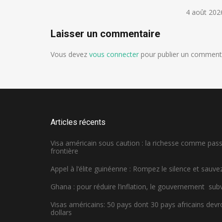
4 août 202
Laisser un commentaire
Vous devez
vous connecter
pour publier un commenta
Articles récents
Visa américain sous caution : la richesse comme pa
frontière
Appel à l’élite guinéenne : Rompez le silence et sauvez
Ghana : pour réduire l’inflation, le gouvernement sub
Visas américains: 50 pays dont 30 pays africains dev
dollars