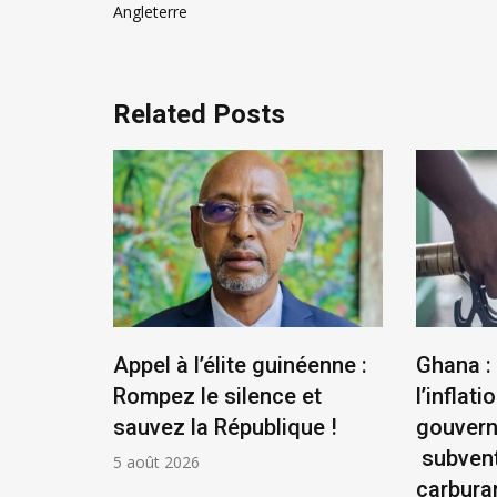
de
Angleterre
l’article
Related Posts
us
Appel à l’élite guinéenne :
Ghana :
se
Rompez le silence et
l’inflatio
la
sauvez la République !
gouver
ontière
subvent
5 août 2026
carbura