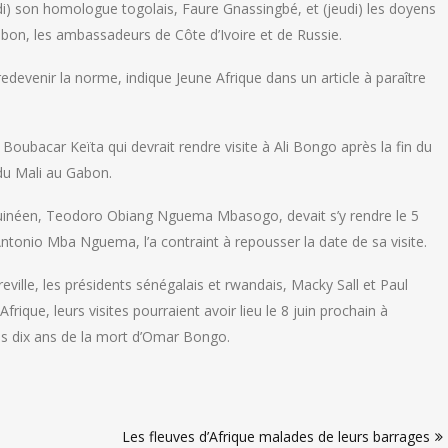
di) son homologue togolais, Faure Gnassingbé, et (jeudi) les doyens
bon, les ambassadeurs de Côte d’Ivoire et de Russie.
 redevenir la norme, indique Jeune Afrique dans un article à paraître
Boubacar Keïta qui devrait rendre visite à Ali Bongo après la fin du
du Mali au Gabon.
-guinéen, Teodoro Obiang Nguema Mbasogo, devait s’y rendre le 5
Antonio Mba Nguema, l’a contraint à repousser la date de sa visite.
ville, les présidents sénégalais et rwandais, Macky Sall et Paul
ique, leurs visites pourraient avoir lieu le 8 juin prochain à
es dix ans de la mort d’Omar Bongo.
Les fleuves d’Afrique malades de leurs barrages