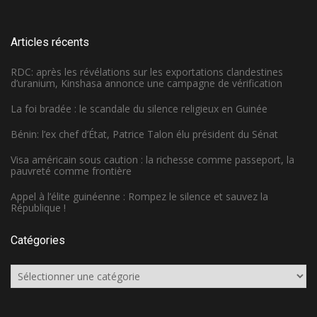
Articles récents
RDC: après les révélations sur les exportations clandestines
d’uranium, Kinshasa annonce une campagne de vérification
La foi bradée : le scandale du silence religieux en Guinée
Bénin: l’ex chef d’État, Patrice Talon élu président du Sénat
Visa américain sous caution : la richesse comme passeport, la
pauvreté comme frontière
Appel à l’élite guinéenne : Rompez le silence et sauvez la
République !
Catégories
Catégories