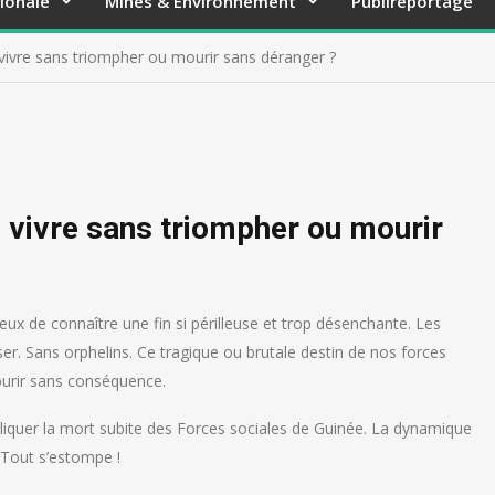
ionale
Mines & Environnement
Publireportage
 vivre sans triompher ou mourir sans déranger ?
: vivre sans triompher ou mourir
ureux de connaître une fin si périlleuse et trop désenchante. Les
ser. Sans orphelins. Ce tragique ou brutale destin de nos forces
ourir sans conséquence.
expliquer la mort subite des Forces sociales de Guinée. La dynamique
 Tout s’estompe !