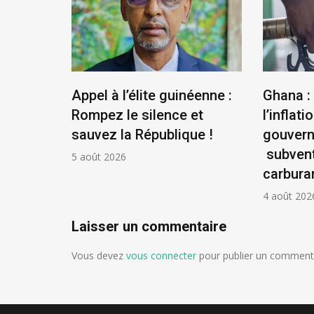
us
Appel à l’élite guinéenne :
Ghana :
se
Rompez le silence et
l’inflatio
la
sauvez la République !
gouver
ontière
subvent
5 août 2026
carbura
4 août 202
Laisser un commentaire
Vous devez
vous connecter
pour publier un commenta