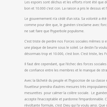
Les espoirs sont déchus et les efforts n’ont été que 
bon et 10.000 c’est con. La raison a pris le dessus et 
Le gouvernement n’a cédé d’un iota. Sa volonté a été 
comme pour dire que, le guinéen s’exclame avec force m
ne sait faire que l’hyperbole populisme.
C’est triste de perdre nos Forces sociales mêmes si el
une plaque de beurre sous le soleil. Le destin l’a voulu 
désormais trop et 10.000, c’est bon. C’est triste, les
Il faut dire cependant, que l’échec des forces sociales
de confiance entre les membres et le manque de strat
Avec la lâcheté du peuple et l’hypocrisie de sa classe
fouetteur prendra d’autres mesures très impopulaires
mesurettes pour calmer la colère sociale. Le guinée
accepte l’inacceptable et pardonne l’impardonnable. C’
révoltante formule, c’est Dieu qui l’a voulu ainsi. Que