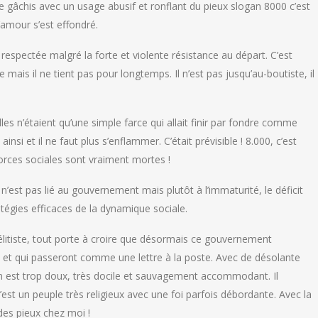
de gâchis avec un usage abusif et ronflant du pieux slogan 8000 c’est
l’amour s’est effondré.
respectée malgré la forte et violente résistance au départ. C’est
ais il ne tient pas pour longtemps. Il n’est pas jusqu’au-boutiste, il
les n’étaient qu’une simple farce qui allait finir par fondre comme
ainsi et il ne faut plus s’enflammer. C’était prévisible ! 8.000, c’est
 Forces sociales sont vraiment mortes !
 n’est pas lié au gouvernement mais plutôt à l’immaturité, le déficit
égies efficaces de la dynamique sociale.
 élitiste, tout porte à croire que désormais ce gouvernement
 et qui passeront comme une lettre à la poste. Avec de désolante
n est trop doux, très docile et sauvagement accommodant. Il
est un peuple très religieux avec une foi parfois débordante. Avec la
 des pieux chez moi !