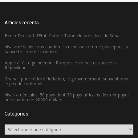
Articles récents
Bénin: l’ex chef d’État, Patrice Talon élu président du Sénat
Visa américain sous caution : la richesse comme passeport, la
pauvreté comme frontière
Appel à l’élite guinéenne : Rompez le silence et sauvez la
République !
Ghana : pour réduire l’inflation, le gouvernement subventionne
le prix du carburant
Visas américains: 50 pays dont 30 pays africains devront payer
une caution de 20000 dollars
Catégories
Catégories