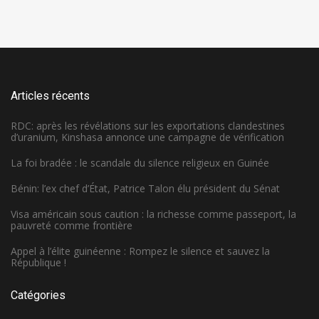
Articles récents
RDC: après les révélations sur les exportations clandestines
d’uranium, Kinshasa annonce une campagne de vérification
La foi bradée : le scandale du silence religieux en Guinée
Bénin: l’ex chef d’État, Patrice Talon élu président du Sénat
Visa américain sous caution : la richesse comme passeport, la
pauvreté comme frontière
Appel à l’élite guinéenne : Rompez le silence et sauvez la
République !
Catégories