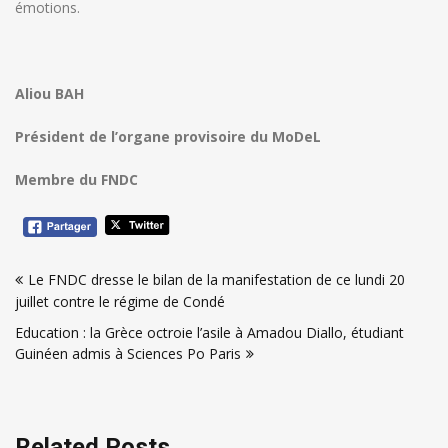
émotions.
Aliou BAH
Président de l’organe provisoire du MoDeL
Membre du FNDC
Navigation
Le FNDC dresse le bilan de la manifestation de ce lundi 20
de
juillet contre le régime de Condé
l’article
Education : la Grèce octroie l’asile à Amadou Diallo, étudiant
Guinéen admis à Sciences Po Paris
Related Posts