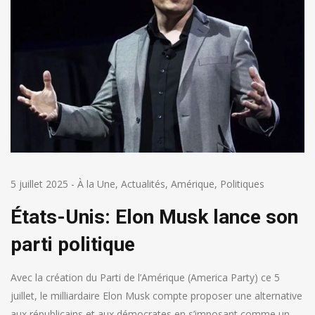
5 juillet 2025
-
À la Une
,
Actualités
,
Amérique
,
Politiques
États-Unis: Elon Musk lance son
parti politique
Avec la création du Parti de l’Amérique (America Party) ce 5
juillet, le milliardaire Elon Musk compte proposer une alternative
aux républicains et aux démocrates en s’imposant comme un