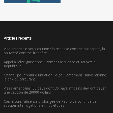
Articles récents
Visa américain sous caution : la richesse comme passeport, la
pauvreté comme frontière
Appel à l’élite guinéenne : Rompez le silence et sauvez la
République !
Ghana : pour réduire l’inflation, le gouvernement subventionne
le prix du carburant
Visas américains: 50 pays dont 30 pays africains devront payer
une caution de 20000 dollars
Cameroun: l’absence prolongée de Paul Biya continue de
susciter interrogations et inquiétudes