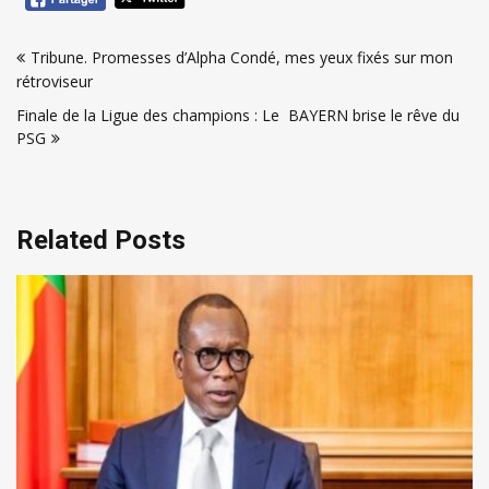
Navigation
Tribune. Promesses d’Alpha Condé, mes yeux fixés sur mon
de
rétroviseur
l’article
Finale de la Ligue des champions : Le BAYERN brise le rêve du
PSG
Related Posts