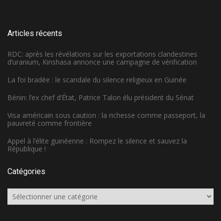
Articles récents
RDC: après les révélations sur les exportations clandestines
d’uranium, Kinshasa annonce une campagne de vérification
La foi bradée : le scandale du silence religieux en Guinée
Bénin: l’ex chef d’État, Patrice Talon élu président du Sénat
Visa américain sous caution : la richesse comme passeport, la
pauvreté comme frontière
Appel à l’élite guinéenne : Rompez le silence et sauvez la
République !
Catégories
Catégories