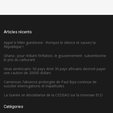
Articles récents
Appel à l’élite guinéenne : Rompez le silence et sauvez la
République !
Ghana : pour réduire l’inflation, le gouvernement subventionne
le prix du carburant
Visas américains: 50 pays dont 30 pays africains devront payer
une caution de 20000 dollars
Cameroun: l’absence prolongée de Paul Biya continue de
susciter interrogations et inquiétudes
La Guinée se désolidarise de la CEDEAO sur la monnaie ECO
Catégories