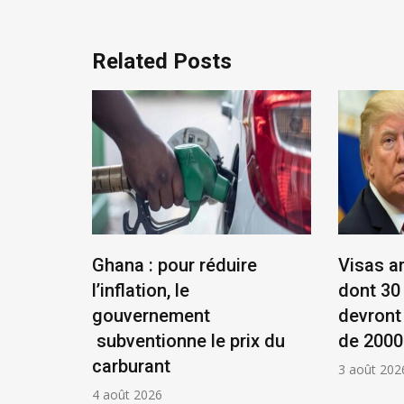
Related Posts
éenne :
Ghana : pour réduire
Visas a
et
l’inflation, le
dont 30
ue !
gouvernement
devront
subventionne le prix du
de 2000
carburant
3 août 202
4 août 2026