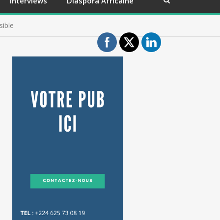
Interviews
Diaspora Africaine
sible