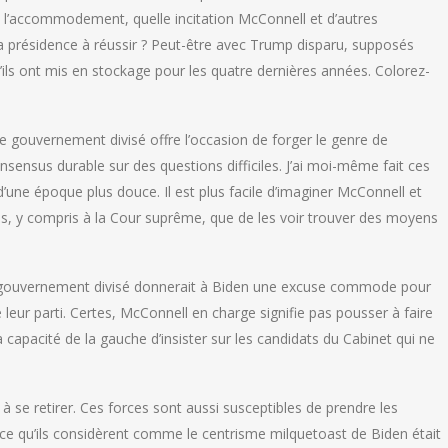
 l’accommodement, quelle incitation McConnell et d’autres
r sa présidence à réussir ? Peut-être avec Trump disparu, supposés
ils ont mis en stockage pour les quatre dernières années. Colorez-
le gouvernement divisé offre l’occasion de forger le genre de
sensus durable sur des questions difficiles. J’ai moi-même fait ces
’une époque plus douce. Il est plus facile d’imaginer McConnell et
es, y compris à la Cour suprême, que de les voir trouver des moyens
n gouvernement divisé donnerait à Biden une excuse commode pour
 leur parti. Certes, McConnell en charge signifie pas pousser à faire
 la capacité de la gauche d’insister sur les candidats du Cabinet qui ne
se retirer. Ces forces sont aussi susceptibles de prendre les
 ce qu’ils considèrent comme le centrisme milquetoast de Biden était