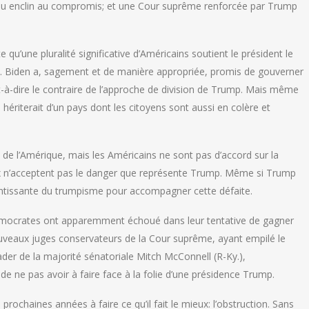
e peu enclin au compromis; et une Cour suprême renforcée par Trump
 qu’une pluralité significative d’Américains soutient le président le
re. Biden a, sagement et de manière appropriée, promis de gouverner
t-à-dire le contraire de l’approche de division de Trump. Mais même
 hériterait d’un pays dont les citoyens sont aussi en colère et
 de l’Amérique, mais les Américains ne sont pas d’accord sur la
ux n’acceptent pas le danger que représente Trump. Même si Trump
etentissante du trumpisme pour accompagner cette défaite.
 démocrates ont apparemment échoué dans leur tentative de gagner
nouveaux juges conservateurs de la Cour suprême, ayant empilé le
ader de la majorité sénatoriale Mitch McConnell (R-Ky.),
de ne pas avoir à faire face à la folie d’une présidence Trump.
prochaines années à faire ce qu’il fait le mieux: l’obstruction. Sans