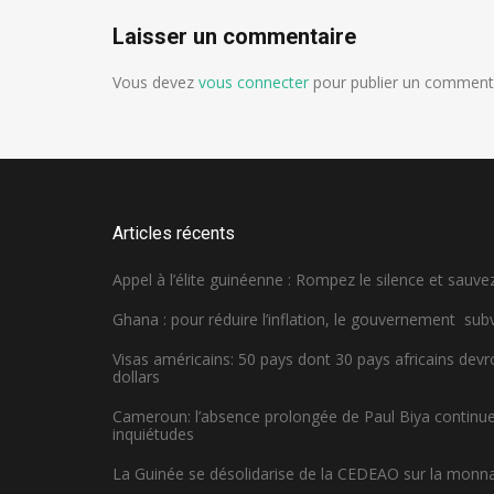
Laisser un commentaire
Vous devez
vous connecter
pour publier un commenta
Articles récents
Appel à l’élite guinéenne : Rompez le silence et sauvez
Ghana : pour réduire l’inflation, le gouvernement sub
Visas américains: 50 pays dont 30 pays africains dev
dollars
Cameroun: l’absence prolongée de Paul Biya continue 
inquiétudes
La Guinée se désolidarise de la CEDEAO sur la monn