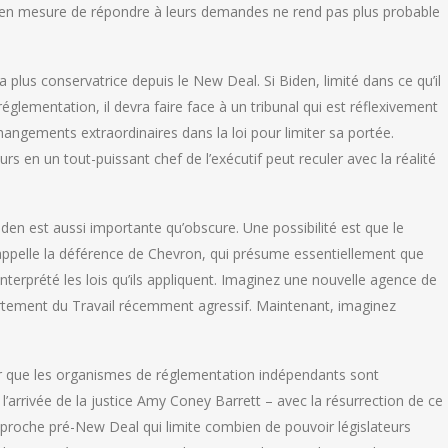
s en mesure de répondre à leurs demandes ne rend pas plus probable
plus conservatrice depuis le New Deal. Si Biden, limité dans ce qu’il
 réglementation, il devra faire face à un tribunal qui est réflexivement
 changements extraordinaires dans la loi pour limiter sa portée.
s en un tout-puissant chef de l’exécutif peut reculer avec la réalité
en est aussi importante qu’obscure. Une possibilité est que le
 appelle la déférence de Chevron, qui présume essentiellement que
erprété les lois qu’ils appliquent. Imaginez une nouvelle agence de
rtement du Travail récemment agressif. Maintenant, imaginez
r que les organismes de réglementation indépendants sont
 l’arrivée de la justice Amy Coney Barrett – avec la résurrection de ce
pproche pré-New Deal qui limite combien de pouvoir législateurs