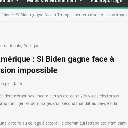
ionale
Mines & Environnement
Publireportage
mérique : Si Biden gagne face à Trump, il héritera d’une mission impos
ternationale
,
Politiques
Amérique : Si Biden gagne face à
ssion impossible
la plus facile.
président n’étant pas encore certain d’obtenir 270 votes électoraux
rump d’infliger les dommages d’un second mandat au pays est la
 victoire au collège électoral, le chemin qui l’attend est intimidant