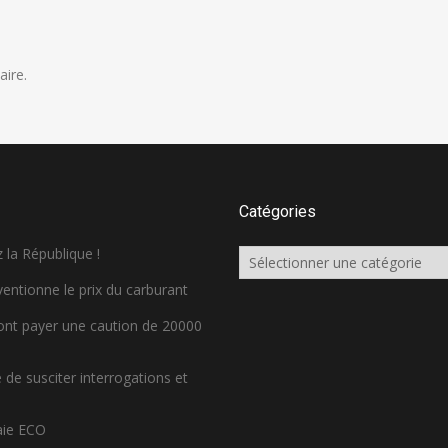
ire.
Catégories
 la République !
Catégories
ventionne le prix du carburant
ront payer une caution de 20000
de susciter interrogations et
aie ECO