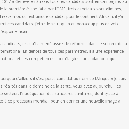
Mai 2017 à Genève en Suisse, tous les candidats sont en campagne, au
e la première étape faite par l’OMS, trois candidats sont éliminés,
il reste moi, qui est unique candidat pour le continent Africain, il y’a
mi ces candidats, j’étais le seul, qui a eu beaucoup plus de voix
’espoir Africain.
res candidats, est qu’il a mené assez de reformes dans le secteur de la
international. En dehors de tous ces paramètres, il a une expérience
rnational et ses compétences sont élargies sur le plan politique,
ourquoi d’ailleurs il s’est porté candidat au nom de l’Afrique « Je sais
 réalités dans le domaine de la santé, vous avez aujourd’hui, les
 secteur, l’inadéquation des structures sanitaires, dont grâce à
 face à ce processus mondial, pour en donner une nouvelle image à