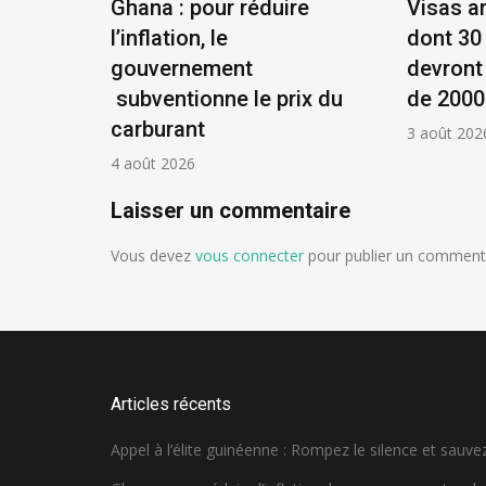
éenne :
Ghana : pour réduire
Visas a
et
l’inflation, le
dont 30
ue !
gouvernement
devront
subventionne le prix du
de 2000
carburant
3 août 202
4 août 2026
Laisser un commentaire
Vous devez
vous connecter
pour publier un commenta
Articles récents
Appel à l’élite guinéenne : Rompez le silence et sauvez