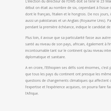
L’élection du directeur de l’OMS doit se tenir le 23 
début on était au nombre de six, cependant à l’issue d
dont le français, l’italien et le hongrois. De nos jours, 
aussi un pakistanais et un Anglais (Royaume Unis). Par
pendant la première échéance, indique le candidat de l
Plus loin, il avoue que sa particularité fasse aux aut
santé au niveau de son pays, africain, également à l’
incontournable tant sur le continent qu’au niveau inte
diplomatique et sanitaire.
A en croire, l’Ethiopien ses défis sont énormes, c’est p
que tous les pays du continent ont presque les mêmes
questions de changements climatiques qui affectent ce
l’expertise et l’expérience acquises, on pourra faire
l’Afrique.