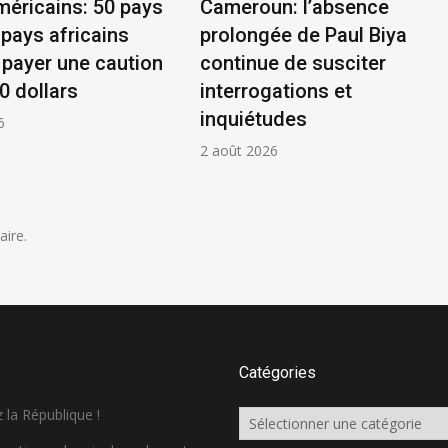
méricains: 50 pays
Cameroun: l’absence
 pays africains
prolongée de Paul Biya
 payer une caution
continue de susciter
0 dollars
interrogations et
inquiétudes
6
2 août 2026
ire.
Catégories
 la République !
Catégories