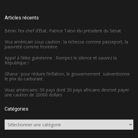
Articles récents
Bénin: l’ex chef d’État, Patrice Talon élu président du Sénat
Visa américain sous caution : la richesse comme passeport, la
pauvreté comme frontière
Appel à l’élite guinéenne : Rompez le silence et sauvez la
République !
Ghana : pour réduire l’inflation, le gouvernement subventionne
le prix du carburant
Visas américains: 50 pays dont 30 pays africains devront payer
une caution de 20000 dollars
Catégories
Catégories