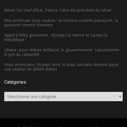
Bénin: l’ex chef d’État, Patrice Talon élu président du Sénat
Visa américain sous caution : la richesse comme passeport, la
pauvreté comme frontière
Appel à l’élite guinéenne : Rompez le silence et sauvez la
République !
Ghana : pour réduire l’inflation, le gouvernement subventionne
le prix du carburant
Visas américains: 50 pays dont 30 pays africains devront payer
une caution de 20000 dollars
Catégories
Catégories