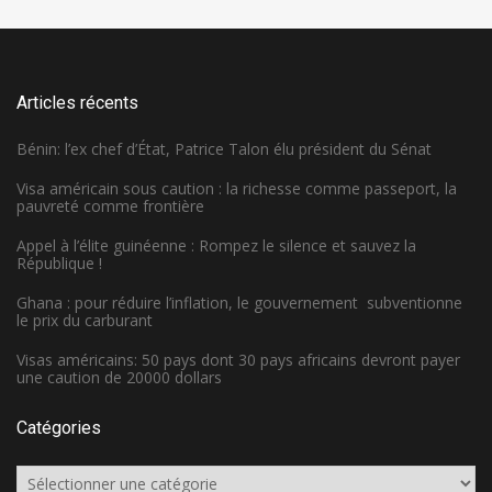
Articles récents
Bénin: l’ex chef d’État, Patrice Talon élu président du Sénat
Visa américain sous caution : la richesse comme passeport, la
pauvreté comme frontière
Appel à l’élite guinéenne : Rompez le silence et sauvez la
République !
Ghana : pour réduire l’inflation, le gouvernement subventionne
le prix du carburant
Visas américains: 50 pays dont 30 pays africains devront payer
une caution de 20000 dollars
Catégories
Catégories