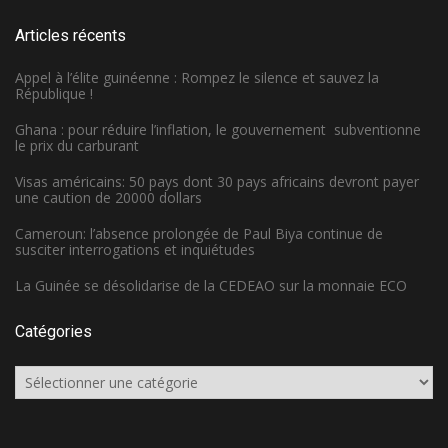
Articles récents
Appel à l’élite guinéenne : Rompez le silence et sauvez la
République !
Ghana : pour réduire l’inflation, le gouvernement subventionne
le prix du carburant
Visas américains: 50 pays dont 30 pays africains devront payer
une caution de 20000 dollars
Cameroun: l’absence prolongée de Paul Biya continue de
susciter interrogations et inquiétudes
La Guinée se désolidarise de la CEDEAO sur la monnaie ECO
Catégories
Catégories