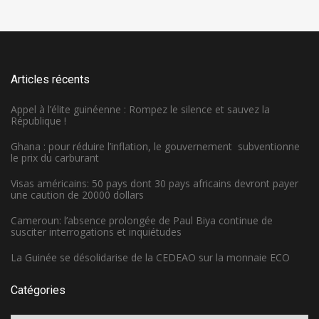
Articles récents
Appel à l’élite guinéenne : Rompez le silence et sauvez la
République !
Ghana : pour réduire l’inflation, le gouvernement subventionne
le prix du carburant
Visas américains: 50 pays dont 30 pays africains devront payer
une caution de 20000 dollars
Cameroun: l’absence prolongée de Paul Biya continue de
susciter interrogations et inquiétudes
La Guinée se désolidarise de la CEDEAO sur la monnaie ECO
Catégories