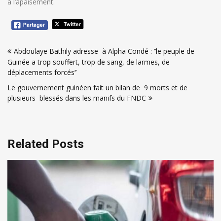
à l’apaisement.
Navigation
Abdoulaye Bathily adresse à Alpha Condé : ‘’le peuple de
de
Guinée a trop souffert, trop de sang, de larmes, de
l’article
déplacements forcés’’
Le gouvernement guinéen fait un bilan de 9 morts et de
plusieurs blessés dans les manifs du FNDC
Related Posts