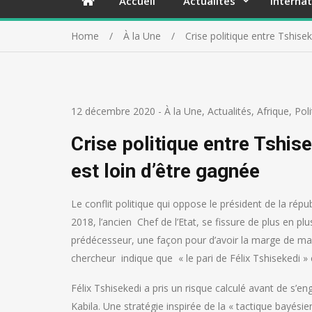
Accueil
Actualités
Internat
Home
À la Une
Crise politique entre Tshisek
12 décembre 2020
-
À la Une
,
Actualités
,
Afrique
,
Pol
Crise politique entre Tshise
est loin d’être gagnée
Le conflit politique qui oppose le président de la rép
2018, l’ancien Chef de l’Etat, se fissure de plus en pl
prédécesseur, une façon pour d’avoir la marge de man
chercheur indique que « le pari de Félix Tshisekedi » e
Félix Tshisekedi a pris un risque calculé avant de s’
Kabila. Une stratégie inspirée de la « tactique bayésie