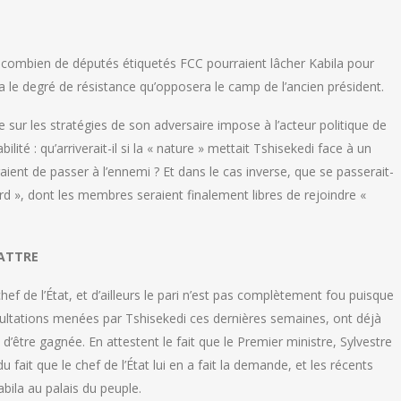
 combien de députés étiquetés FCC pourraient lâcher Kabila pour
a le degré de résistance qu’opposera le camp de l’ancien président.
e sur les stratégies de son adversaire impose à l’acteur politique de
ilité : qu’arriverait-il si la « nature » mettait Tshisekedi face à un
ient de passer à l’ennemi ? Et dans le cas inverse, que se passerait-
ulard », dont les membres seraient finalement libres de rejoindre «
BATTRE
f de l’État, et d’ailleurs le pari n’est pas complètement fou puisque
nsultations menées par Tshisekedi ces dernières semaines, ont déjà
n d’être gagnée. En attestent le fait que le Premier ministre, Sylvestre
fait que le chef de l’État lui en a fait la demande, et les récents
bila au palais du peuple.