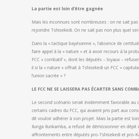
La partie est loin d’être gagnée
Mais les inconnues sont nombreuses : on ne sait pas
rejoindre Tshisekedi. On ne sait pas non plus quel ser
Dans la « tactique bayésienne », l’absence de certitud
faire appel à la « nature » et à avoir recours à la probab
FCC « combatif », dont les députés – loyaux – refusera
il si la « nature » offrait à Tshisekedi un FCC « capit
l’union sacrée » ?
LE FCC NE SE LAISSERA PAS ÉCARTER SANS COM
Le second scénario serait évidemment favorable au che
certains cadres du FCC, qui avaient pris part aux co
dit vouloir adhérer à son projet. Mais la partie est loi
Ilunga Ilunkamba, a refusé de démissionner en dépit du 
affrontements entre députés pro-Tshisekedi et pro-Ka