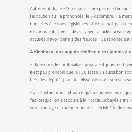
Autrement dit, le FCC ne se laissera pas écarter sans 
l’allocution qu’il a prononcée, le 6 décembre, il a m
nouvelles élections législatives s’il n’obtenait pas une
élections anticipées il devait y avoir, qui les organi
accusée d’avoir permis des fraudes ? La réponse est o
À Kinshasa, un coup de théâtre n’est jamais à e
Et là encore, les probabilités pourraient jouer en fav
il est peu probable que le FCC fasse un aussi bon sco
tiers des députés) tant les dissensions en son sein 
Pour l’instant donc, et parce qu’il a soupesé les risq
fait lorsque l’on a recours à la « tactique bayésienne 
son avantage et marquer un point décisif ? À Kinshasa