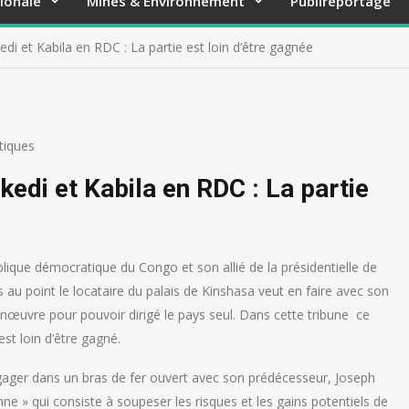
ionale
Mines & Environnement
Publireportage
edi et Kabila en RDC : La partie est loin d’être gagnée
itiques
kedi et Kabila en RDC : La partie
ublique démocratique du Congo et son allié de la présidentielle de
us au point le locataire du palais de Kinshasa veut en faire avec son
œuvre pour pouvoir dirigé le pays seul. Dans cette tribune ce
st loin d’être gagné.
engager dans un bras de fer ouvert avec son prédécesseur, Joseph
nne » qui consiste à soupeser les risques et les gains potentiels de