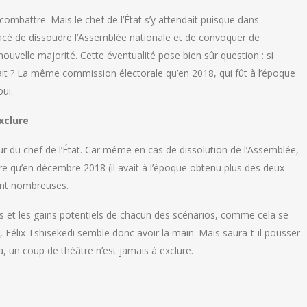
combattre. Mais le chef de l’État s’y attendait puisque dans
enacé de dissoudre l’Assemblée nationale et de convoquer de
 nouvelle majorité. Cette éventualité pose bien sûr question : si
serait ? La même commission électorale qu’en 2018, qui fût à l’époque
ui.
xclure
eur du chef de l’État. Car même en cas de dissolution de l’Assemblée,
re qu’en décembre 2018 (il avait à l’époque obtenu plus des deux
sont nombreuses.
ues et les gains potentiels de chacun des scénarios, comme cela se
», Félix Tshisekedi semble donc avoir la main. Mais saura-t-il pousser
, un coup de théâtre n’est jamais à exclure.