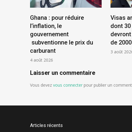
éenne :
Ghana : pour réduire
Visas a
et
l’inflation, le
dont 30
ue !
gouvernement
devront
subventionne le prix du
de 2000
carburant
3 août 202
4 août 2026
Laisser un commentaire
Vous devez
vous connecter
pour publier un commenta
Articles récents