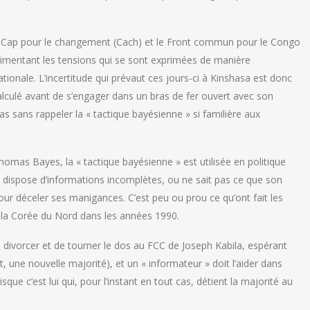
sait Cap pour le changement (Cach) et le Front commun pour le Congo
 alimentant les tensions qui se sont exprimées de manière
tionale. L’incertitude qui prévaut ces jours-ci à Kinshasa est donc
 calculé avant de s’engager dans un bras de fer ouvert avec son
as sans rappeler la « tactique bayésienne » si familière aux
homas Bayes, la « tactique bayésienne » est utilisée en politique
ui dispose d’informations incomplètes, ou ne sait pas ce que son
 pour déceler ses manigances. C’est peu ou prou ce qu’ont fait les
 à la Corée du Nord dans les années 1990.
 divorcer et de tourner le dos au FCC de Joseph Kabila, espérant
, une nouvelle majorité), et un « informateur » doit l’aider dans
isque c’est lui qui, pour l’instant en tout cas, détient la majorité au