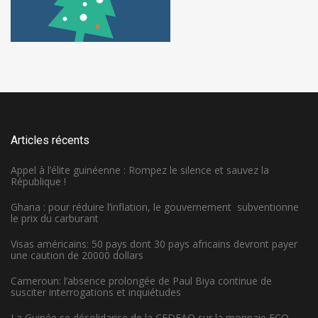
Articles récents
Appel à l’élite guinéenne : Rompez le silence et sauvez la
République !
Ghana : pour réduire l’inflation, le gouvernement subventionne
le prix du carburant
Visas américains: 50 pays dont 30 pays africains devront payer
une caution de 20000 dollars
Cameroun: l’absence prolongée de Paul Biya continue de
susciter interrogations et inquiétudes
La Guinée se désolidarise de la CEDEAO sur la monnaie ECO