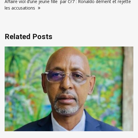
Affaire viol d’une jeune fille par Cr7 : Ronaldo dément et rejette
l’article
les accusations
Related Posts