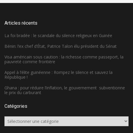
Articles récents
La foi bradée : le scandale du silence religieux en Guinée
Bénin: l’ex chef d’État, Patrice Talon élu président du Sénat
Visa américain sous caution : la richesse comme passeport, la
pauvreté comme frontière
Appel à l’élite guinéenne : Rompez le silence et sauvez la
République !
Ghana : pour réduire l’inflation, le gouvernement subventionne
le prix du carburant
Catégories
Catégories